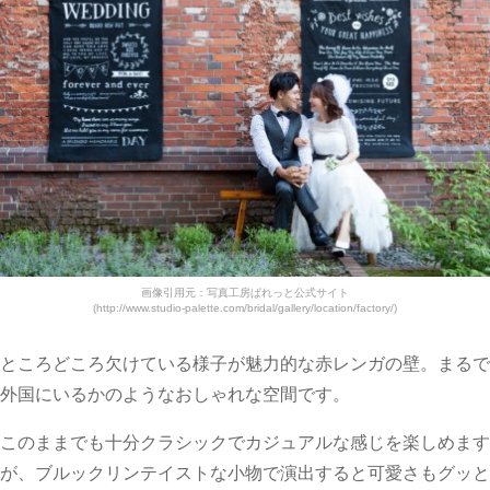
画像引用元：写真工房ぱれっと公式サイト
(http://www.studio-palette.com/bridal/gallery/location/factory/)
ところどころ欠けている様子が魅力的な赤レンガの壁。まるで
外国にいるかのようなおしゃれな空間です。
このままでも十分クラシックでカジュアルな感じを楽しめます
が、ブルックリンテイストな小物で演出すると可愛さもグッと